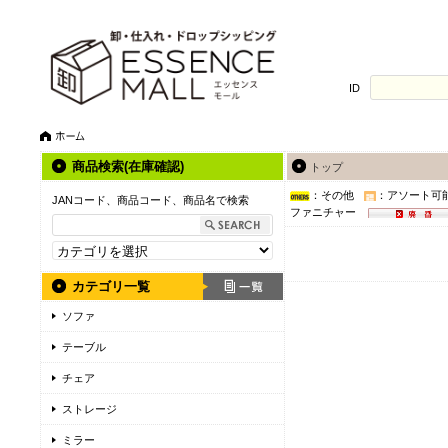
ID
商品検索(在庫確認)
トップ
：その他
：アソート可
JANコード、商品コード、商品名で検索
ファニチャー
カテゴリ一覧
ソファ
テーブル
チェア
ストレージ
ミラー