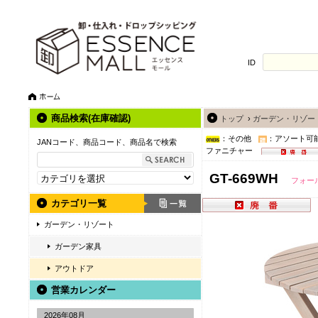
ID
商品検索(在庫確認)
トップ
›
ガーデン・リゾー
：その他
：アソート可
JANコード、商品コード、商品名で検索
ファニチャー
GT-669WH
フォー
カテゴリ一覧
ガーデン・リゾート
ガーデン家具
アウトドア
営業カレンダー
2026年08月