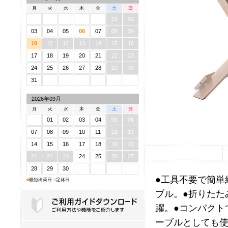
月
火
水
木
金
土
日
01
02
03
04
05
06
07
08
09
10
11
12
13
14
15
16
17
18
19
20
21
22
23
24
25
26
27
28
29
30
31
2026年09月
月
火
水
木
金
土
日
01
02
03
04
05
06
07
08
09
10
11
12
13
14
15
16
17
18
19
20
21
22
23
24
25
26
27
28
29
30
●工具不要で簡単
■
最短出荷日
■
定休日
ブル。●折りたた
躍。●コンパクト
ーブルとしても使
ご利用ガイドダウンロード