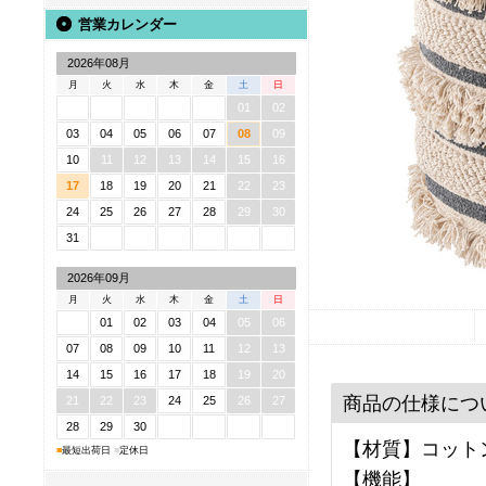
営業カレンダー
2026年08月
月
火
水
木
金
土
日
01
02
03
04
05
06
07
08
09
10
11
12
13
14
15
16
17
18
19
20
21
22
23
24
25
26
27
28
29
30
31
2026年09月
月
火
水
木
金
土
日
01
02
03
04
05
06
07
08
09
10
11
12
13
14
15
16
17
18
19
20
商品の仕様につ
21
22
23
24
25
26
27
28
29
30
【材質】コットン
■
最短出荷日
■
定休日
【機能】