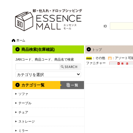
ID
商品検索(在庫確認)
トップ
：その他
：アソート可
JANコード、商品コード、商品名で検索
ファニチャー
カテゴリ一覧
ソファ
テーブル
チェア
ストレージ
ミラー