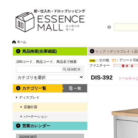
ID
商品検索(在庫確認)
トップ
›
ディスプレイ
›
店
：その他
：アソート可
JANコード、商品コード、商品名で検索
ファニチャー
DIS-392
ツールキャ
カテゴリ一覧
ディスプレイ
店舗什器
パーテーション
営業カレンダー
2026年08月