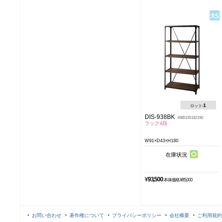
1
ロット:
DIS-938BK
4985155182190
ラック4段
W91×D43×H180
在庫状況
¥
93,500
本体価格 ¥85,000
お問い合わせ
著作権について
プライバシーポリシー
会社概要
ご利用規約