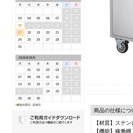
月
火
水
木
金
土
日
01
02
03
04
05
06
07
08
09
10
11
12
13
14
15
16
17
18
19
20
21
22
23
24
25
26
27
28
29
30
31
2026年09月
月
火
水
木
金
土
日
01
02
03
04
05
06
07
08
09
10
11
12
13
14
15
16
17
18
19
20
21
22
23
24
25
26
27
28
29
30
■
最短出荷日
■
定休日
商品の仕様につ
【材質】ステンレ
【機能】稼働棚
ご利用ガイドダウンロード