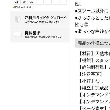
28
29
30
性。
■
最短出荷日
■
定休日
●スツール以外に
●さらさらとした
性も◎
ご利用ガイドダウンロード
●滑らかな曲線が
商品の仕様につ
【材質】天然木化
【機能】スタッ
【静的耐荷重】8
【注意事項】
【小箱】なし
【組立】完成品
【オンデマンドNo
【オンデマンドU
【ページ素材】