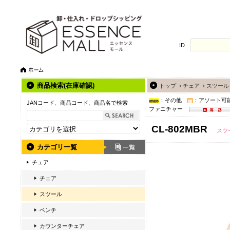
ID
商品検索(在庫確認)
トップ
›
チェア
›
スツール
：その他
：アソート可
JANコード、商品コード、商品名で検索
ファニチャー
CL-802MBR
スツ
カテゴリ一覧
チェア
チェア
スツール
ベンチ
カウンターチェア