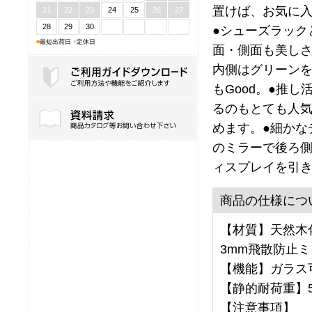
置けば、お気に
21
22
23
24
25
26
27
28
29
30
●シューズラック
■
最短出荷日
■
定休日
面・側面も美しさ
内側はグリーン
もGood。●推
るのもとても人
ご利用ガイドダウンロード
めます。●細かな
のミラーで後ろ
ィスプレイを引
商品の仕様につ
【材質】天然木化
3mm飛散防止ミ
【機能】ガラス
【静的耐荷重】5
【注意事項】