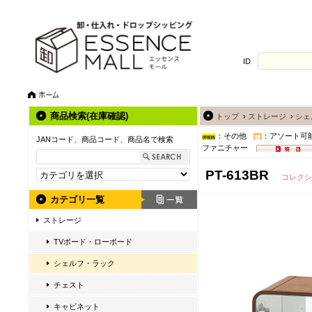
ID
商品検索(在庫確認)
トップ
›
ストレージ
›
シェ
：その他
：アソート可
JANコード、商品コード、商品名で検索
ファニチャー
PT-613BR
コレクシ
カテゴリ一覧
ストレージ
TVボード・ローボード
シェルフ・ラック
チェスト
キャビネット