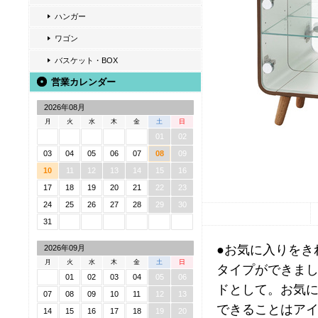
ハンガー
ワゴン
バスケット・BOX
営業カレンダー
2026年08月
月
火
水
木
金
土
日
01
02
03
04
05
06
07
08
09
10
11
12
13
14
15
16
17
18
19
20
21
22
23
24
25
26
27
28
29
30
31
●お気に入りをき
2026年09月
月
火
水
木
金
土
日
タイプができまし
01
02
03
04
05
06
ドとして。お気
07
08
09
10
11
12
13
できることはアイ
14
15
16
17
18
19
20