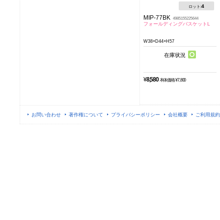
4
ロット:
MIP-77BK
4985155225644
フォールディングバスケットL
W38×D44×H57
在庫状況
¥
8,580
本体価格 ¥7,800
お問い合わせ
著作権について
プライバシーポリシー
会社概要
ご利用規約