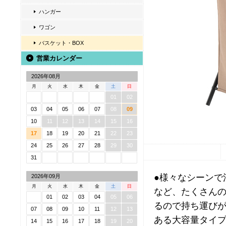
ハンガー
ワゴン
バスケット・BOX
営業カレンダー
2026年08月
月
火
水
木
金
土
日
01
02
03
04
05
06
07
08
09
10
11
12
13
14
15
16
17
18
19
20
21
22
23
24
25
26
27
28
29
30
31
●様々なシーンで
2026年09月
月
火
水
木
金
土
日
など、たくさんの
01
02
03
04
05
06
るので持ち運びが
07
08
09
10
11
12
13
ある大容量タイプ
14
15
16
17
18
19
20