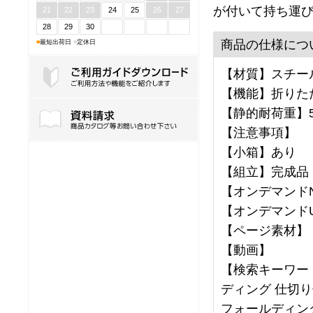
が付いて持ち運び
21
22
23
24
25
26
27
28
29
30
商品の仕様につ
■
最短出荷日
■
定休日
【材質】スチール
【機能】折りた
ご利用ガイドダウンロード
【静的耐荷重】5
【注意事項】
【小箱】あり
【組立】完成品
【オンデマンドNo
【オンデマンドU
【ページ素材】
【動画】
【検索キーワー
ディング 仕切り
フォールディン