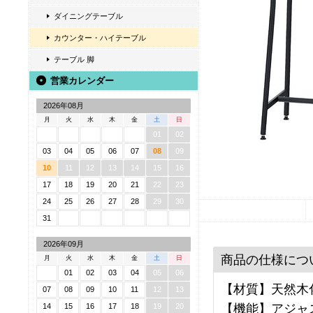
ダイニングテーブル
カウンター・ハイテーブル
テーブル 脚
営業カレンダー
2026年08月
月
火
水
木
金
土
日
01
02
03
04
05
06
07
08
09
10
11
12
13
14
15
16
17
18
19
20
21
22
23
24
25
26
27
28
29
30
31
2026年09月
商品の仕様につ
月
火
水
木
金
土
日
01
02
03
04
05
06
【材質】天然木化
07
08
09
10
11
12
13
【機能】アジャ
14
15
16
17
18
19
20