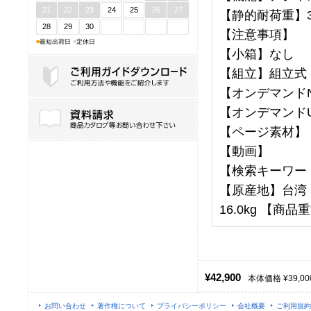
21
22
23
24
25
26
27
【静的耐荷重】3
28
29
30
【注意事項】
■
最短出荷日
■
定休日
【小箱】なし
【組立】組立式
【オンデマンドN
ご利用ガイドダウンロード
【オンデマンドU
【ページ素材】
【動画】
【検索キーワー
【原産地】台湾 【
16.0kg 【商品重
¥42,900
本体価格 ¥39,00
お問い合わせ
著作権について
プライバシーポリシー
会社概要
ご利用規約